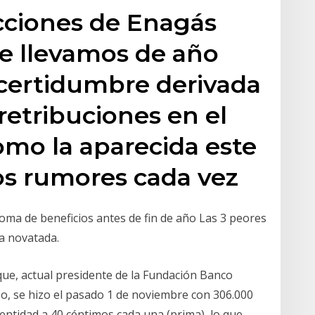
cciones de Enagás
e llevamos de año
ncertidumbre derivada
 retribuciones en el
como la aparecida este
los rumores cada vez
 Toma de beneficios antes de fin de año Las 3 peores
la novatada.
que, actual presidente de la Fundación Banco
upo, se hizo el pasado 1 de noviembre con 306.000
entidad a 40 céntimos cada una (prima), lo que