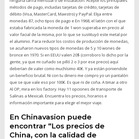
ninguna tarifa mensual o de instalación. Acepte los principales
métodos de pago, incluidas tarjetas de crédito, tarjetas de
débito (Visa, MasterCard, Maestro) y PayPal. Elija entre
monedas 87, ocho tipos de pago e En 1968, el latón con el que
estaba fabricada la moneda de 1 won superaba en precio al
valor facial de la misma, por lo que se sustituyó este metal por
el aluminio. Para reducir los costos de producción de monedas,
se acuñaron nuevos tipos de monedas de 5 y 10 wones de
bronce en 1970. Si en EEUU valen 20$ (corroboro lo dicho por la
gente, ya que mi cuñado se pilló 2 o 3 por ese precio) aquí
deberían de valer como muchísimo 40€. Y ya están poniendole
un beneficio brutal. Ni con tu dinero me compro yo un pantalón
que se que vale eso por 100€. Es que ni de coña. A timar a otro
Al OP, mira en los factory. Hay 11 opciones de transporte de
Salinas a Mexicali. Encuentra los precios, horarios e
información importante para elegir el mejor viaje.
En Chinavasion puede
encontrar “Los precios de
China, con la calidad de