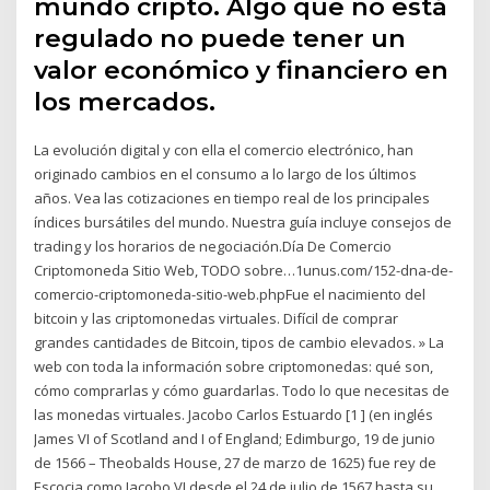
mundo cripto. Algo que no está
regulado no puede tener un
valor económico y financiero en
los mercados.
La evolución digital y con ella el comercio electrónico, han
originado cambios en el consumo a lo largo de los últimos
años. Vea las cotizaciones en tiempo real de los principales
índices bursátiles del mundo. Nuestra guía incluye consejos de
trading y los horarios de negociación.Día De Comercio
Criptomoneda Sitio Web, TODO sobre…1unus.com/152-dna-de-
comercio-criptomoneda-sitio-web.phpFue el nacimiento del
bitcoin y las criptomonedas virtuales. Difícil de comprar
grandes cantidades de Bitcoin, tipos de cambio elevados. » La
web con toda la información sobre criptomonedas: qué son,
cómo comprarlas y cómo guardarlas. Todo lo que necesitas de
las monedas virtuales. Jacobo Carlos Estuardo [1 ] (en inglés
James VI of Scotland and I of England; Edimburgo, 19 de junio
de 1566 – Theobalds House, 27 de marzo de 1625) fue rey de
Escocia como Jacobo VI desde el 24 de julio de 1567 hasta su