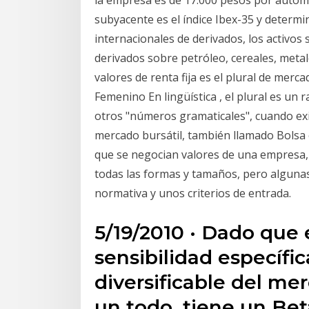
la empresa es de 17.000 pesos por automó
subyacente es el índice Ibex-35 y determi
internacionales de derivados, los activos
derivados sobre petróleo, cereales, meta
valores de renta fija es el plural de mercad
Femenino En lingüística , el plural es un
otros "números gramaticales", cuando ex
mercado bursátil, también llamado Bolsa 
que se negocian valores de una empresa,
todas las formas y tamaños, pero algunas
normativa y unos criterios de entrada.
5/19/2010 · Dado que e
sensibilidad específic
diversificable del m
un todo, tiene un Bet