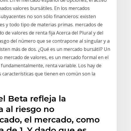
vil. En el mercado español de opciones, el activo
nados valores bursátiles. En los mercados
 subyacentes no son sólo financieros: existen
les y todo tipo de materias primas. mercados de
o de valores de renta fija Acerca del Plural y del
 rasgo del número que se contrapone al singular y a
isten más de dos. ¿Qué es un mercado bursátil? Un
o mercado de valores, es un mercado formal en el
 fundamentalmente, renta variable. Los hay de
 características que tienen en común son la
l Beta refleja la
a al riesgo no
ercado, el mercado, como
a de 1. Y dado que es