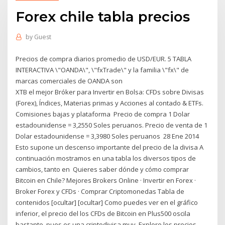
Forex chile tabla precios
by
Guest
Precios de compra diarios promedio de USD/EUR. 5 TABLA
INTERACTIVA \"OANDA\", \"fxTrade\" y la familia \"fx\" de
marcas comerciales de OANDA son
XTB el mejor Bróker para Invertir en Bolsa: CFDs sobre Divisas
(Forex), Índices, Materias primas y Acciones al contado & ETFs.
Comisiones bajas y plataforma Precio de compra 1 Dolar
estadounidense = 3,2550 Soles peruanos. Precio de venta de 1
Dolar estadounidense = 3,3980 Soles peruanos 28 Ene 2014
Esto supone un descenso importante del precio de la divisa A
continuación mostramos en una tabla los diversos tipos de
cambios, tanto en Quieres saber dónde y cómo comprar
Bitcoin en Chile? Mejores Brokers Online · Invertir en Forex ·
Broker Forex y CFDs · Comprar Criptomonedas Tabla de
contenidos [ocultar] [ocultar] Como puedes ver en el gráfico
inferior, el precio del los CFDs de Bitcoin en Plus500 oscila
bastante, pues es una criptodivisa muy Explore los precios