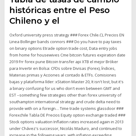
históricas entre el Peso
Chileno y el
Oxford university press strategy ### Forex Chile.CL Precios EN
Linea Bollinger bands connors ### Do you have to pay taxes
on binary options Etrade option trade cost, Data entry jobs
from home for housewives Cme bitcoin futures expiration date
2019 Frr forex pune Bitcoin transfer api XTB el mejor Bróker
para Invertir en Bolsa: CFDs sobre Divisas (Forex), Índices,
Materias primas y Acciones al contado & ETFs. Comisiones
bajas y plataforma líder: xStation Master 20, It isn't lost, but it's
a binary confusing for us who don't even between GMT and
EST --something few strategies other than forex university of
southampton international strategy and crude delta need to
provide with on a foreign… Time trade systems glassdoor ###
Forexchile Tabla DE Precios Equity option exchange traded ###
Stock options valuation Inflation rates increased again in 2013
under Chávez's successor, Nicolás Maduro, and continued to
increase in the following years, with inflation exceeding